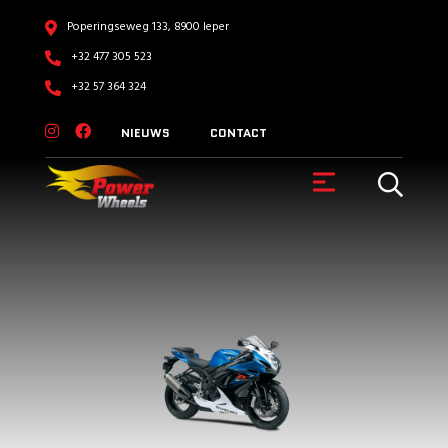
Poperingseweg 133, 8900 Ieper
+32 477 305 523
+32 57 364 324
NIEUWS
CONTACT
VOERTUIGEN