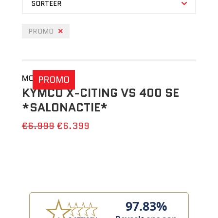
SORTEER
PROMO
MOTO
PROMO
KYMCO X-CITING VS 400 SE
*SALONACTIE*
€6.999
€6.399
97.83%