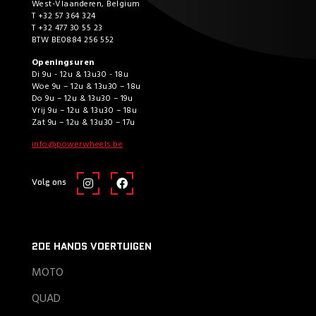
West-Vlaanderen, Belgium
T +32 57 364 324
T +32 477 30 55 23
BTW BE0884 256 552
Openingsuren
Di 9u - 12u & 13u30 - 18u
Woe 9u – 12u & 13u30 – 18u
Do 9u – 12u & 13u30 – 19u
Vrij 9u – 12u & 13u30 – 18u
Zat 9u – 12u & 13u30 – 17u
info@powerwheels.be
Volg ons
2DE HANDS VOERTUIGEN
MOTO
QUAD