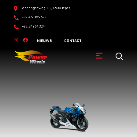
Poperingseweg 133, 8900 Ieper
+32 477 305 523
+32 57 364 324
NIEUWS
CONTACT
VOERTUIGEN