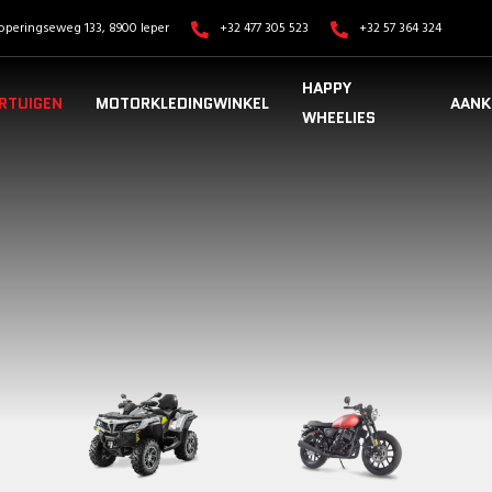
operingseweg 133, 8900 Ieper
+32 477 305 523
+32 57 364 324
HAPPY
RTUIGEN
MOTORKLEDINGWINKEL
AANK
WHEELIES
VOERTUIGEN