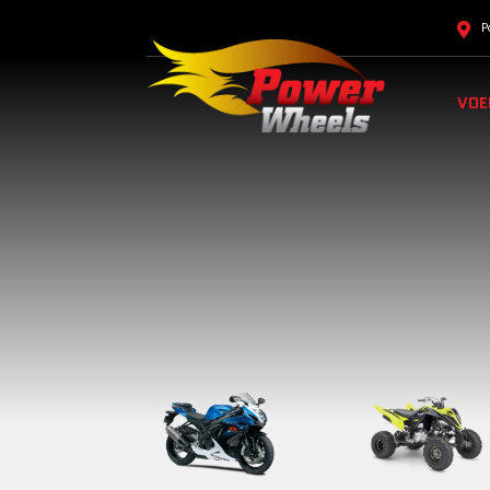
P
VOE