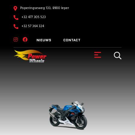
Poperingseweg 133, 8900 Ieper
+32 477 305 523
+32 57 364 324
NIEUWS
CONTACT
VOERTUIGEN