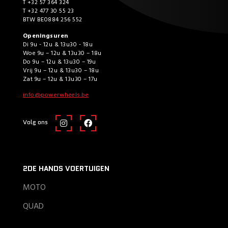
T +32 57 364 324
T +32 477 30 55 23
BTW BE0884 256 552
Openingsuren
Di 9u - 12u & 13u30 - 18u
Woe 9u – 12u & 13u30 – 18u
Do 9u – 12u & 13u30 – 19u
Vrij 9u – 12u & 13u30 – 18u
Zat 9u – 12u & 13u30 – 17u
info@powerwheels.be
Volg ons
2DE HANDS VOERTUIGEN
MOTO
QUAD