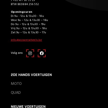
T +32 477 30 55 23
BTW BE0884 256 552
Openingsuren
Di 9u - 12u & 13u30 - 18u
Woe 9u – 12u & 13u30 – 18u
Do 9u – 12u & 13u30 – 19u
Vrij 9u – 12u & 13u30 – 18u
Zat 9u – 12u & 13u30 – 17u
info@powerwheels.be
Volg ons
2DE HANDS VOERTUIGEN
MOTO
QUAD
NIEUWE VOERTUIGEN