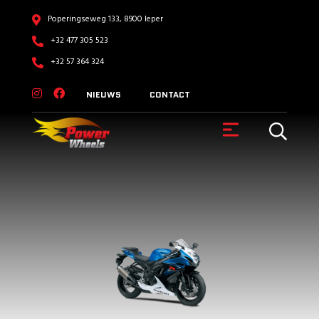
Poperingseweg 133, 8900 Ieper
+32 477 305 523
+32 57 364 324
NIEUWS
CONTACT
VOERTUIGEN