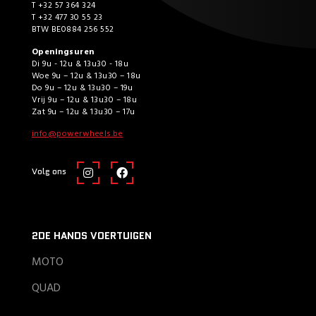
T +32 57 364 324
T +32 477 30 55 23
BTW BE0884 256 552
Openingsuren
Di 9u - 12u & 13u30 - 18u
Woe 9u – 12u & 13u30 – 18u
Do 9u – 12u & 13u30 – 19u
Vrij 9u – 12u & 13u30 – 18u
Zat 9u – 12u & 13u30 – 17u
info@powerwheels.be
Volg ons
2DE HANDS VOERTUIGEN
MOTO
QUAD