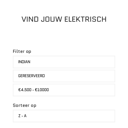
VIND JOUW ELEKTRISCH
Filter op
MERK
INDIAN
STATUS
GERESERVEERD
PRIJS
€4.500 - €10000
Sorteer op
SORTEER
Z - A