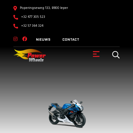
Poperingseweg 133, 8900 Ieper
+32 477 305 523
+32 57 364 324
NIEUWS
CONTACT
VOERTUIGEN