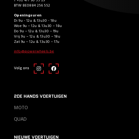
T +32 477 30 55 23
BTW BE0884 256 552
Openingsuren
Di 9u - 12u & 13u30 - 18u
Woe 9u – 12u & 13u30 – 18u
Do 9u – 12u & 13u30 – 19u
Vrij 9u – 12u & 13u30 – 18u
Zat 9u – 12u & 13u30 – 17u
info@powerwheels.be
Volg ons
2DE HANDS VOERTUIGEN
MOTO
QUAD
NIEUWE VOERTUIGEN