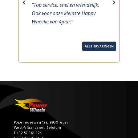
"Top service, snel en vriendelijk.
previous
next
Ook voor onze kleinste Happy
Wheelie van 4jaar!"
ALLE ERVARINGEN
Poperingseweg 133, 8900 Ieper
West-Vlaanderen, Belgium
T +32 57 364 324