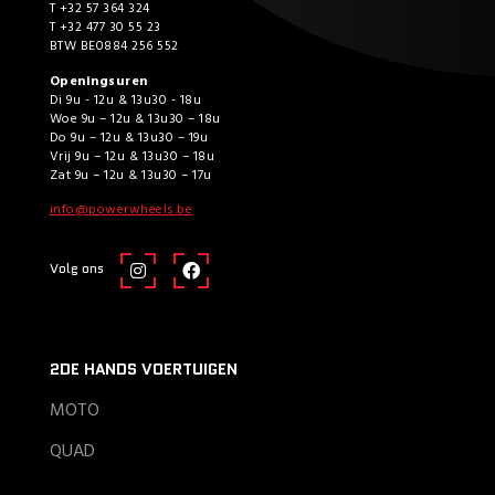
T +32 57 364 324
T +32 477 30 55 23
BTW BE0884 256 552
Openingsuren
Di 9u - 12u & 13u30 - 18u
Woe 9u – 12u & 13u30 – 18u
Do 9u – 12u & 13u30 – 19u
Vrij 9u – 12u & 13u30 – 18u
Zat 9u – 12u & 13u30 – 17u
info@powerwheels.be
Volg ons
2DE HANDS VOERTUIGEN
MOTO
QUAD