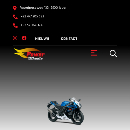
Poperingseweg 133, 8900 Ieper
+32 477 305 523
+32 57 364 324
NIEUWS
CONTACT
VOERTUIGEN