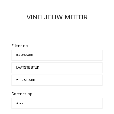
VIND JOUW MOTOR
Filter op
MERK
KAWASAKI
STATUS
LAATSTE STUK
PRIJS
€0 - €1.500
Sorteer op
SORTEER
A - Z