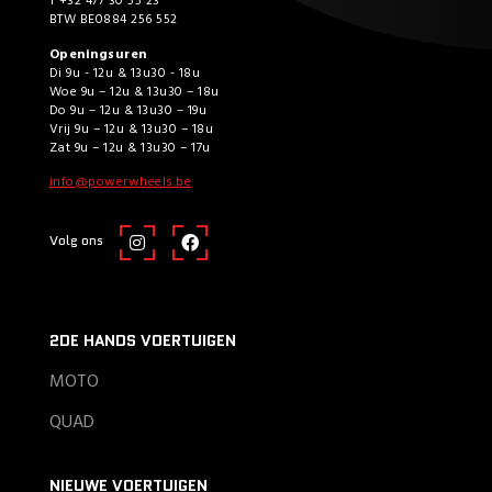
T +32 477 30 55 23
BTW BE0884 256 552
Openingsuren
Di 9u - 12u & 13u30 - 18u
Woe 9u – 12u & 13u30 – 18u
Do 9u – 12u & 13u30 – 19u
Vrij 9u – 12u & 13u30 – 18u
Zat 9u – 12u & 13u30 – 17u
info@powerwheels.be
Volg ons
2DE HANDS VOERTUIGEN
MOTO
QUAD
NIEUWE VOERTUIGEN