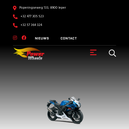
Poperingseweg 133, 8900 Ieper
+32 477 305 523
+32 57 364 324
NIEUWS
CONTACT
VOERTUIGEN