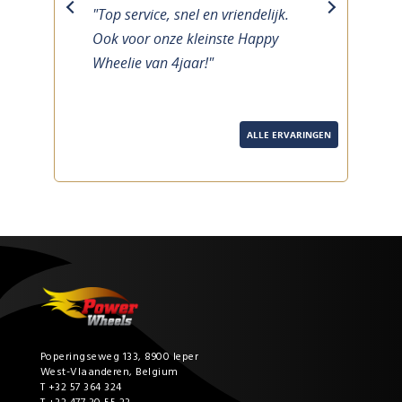
"Top service, snel en vriendelijk.
previous
next
Ook voor onze kleinste Happy
Wheelie van 4jaar!"
ALLE ERVARINGEN
Poperingseweg 133, 8900 Ieper
West-Vlaanderen, Belgium
T +32 57 364 324