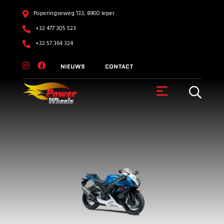
Poperingseweg 133, 8900 Ieper
+32 477 305 523
+32 57 364 324
NIEUWS
CONTACT
VOERTUIGEN