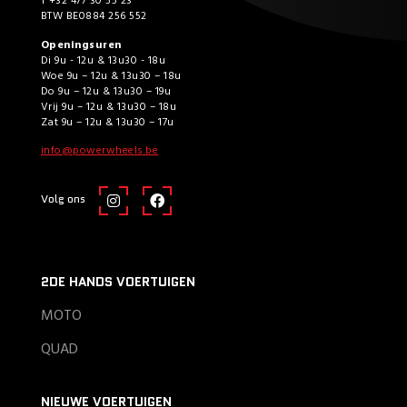
T +32 477 30 55 23
BTW BE0884 256 552
Openingsuren
Di 9u - 12u & 13u30 - 18u
Woe 9u – 12u & 13u30 – 18u
Do 9u – 12u & 13u30 – 19u
Vrij 9u – 12u & 13u30 – 18u
Zat 9u – 12u & 13u30 – 17u
info@powerwheels.be
Volg ons
2DE HANDS VOERTUIGEN
MOTO
QUAD
NIEUWE VOERTUIGEN