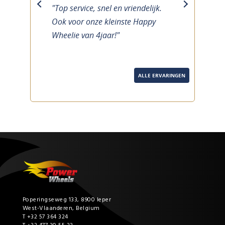
"Top service, snel en vriendelijk.
previous
next
Ook voor onze kleinste Happy
Wheelie van 4jaar!"
ALLE ERVARINGEN
Poperingseweg 133, 8900 Ieper
West-Vlaanderen, Belgium
T +32 57 364 324