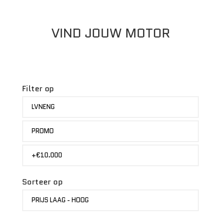
VIND JOUW MOTOR
Filter op
MERK
LVNENG
STATUS
PROMO
PRIJS
+€10.000
Sorteer op
SORTEER
PRIJS LAAG - HOOG