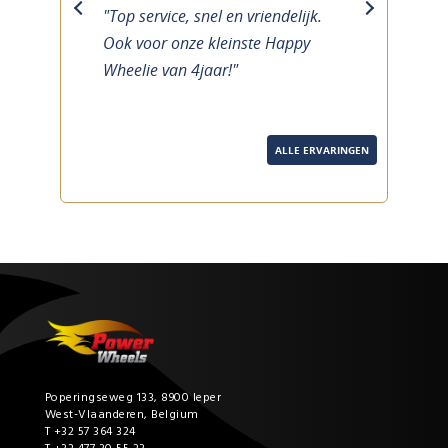
"Top service, snel en vriendelijk.
previous
next
Ook voor onze kleinste Happy
Wheelie van 4jaar!"
ALLE ERVARINGEN
Poperingseweg 133, 8900 Ieper
West-Vlaanderen, Belgium
T +32 57 364 324