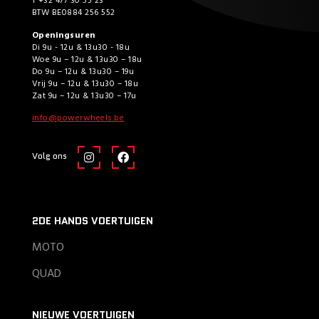
T +32 477 30 55 23
BTW BE0884 256 552
Openingsuren
Di 9u - 12u & 13u30 - 18u
Woe 9u – 12u & 13u30 – 18u
Do 9u – 12u & 13u30 – 19u
Vrij 9u – 12u & 13u30 – 18u
Zat 9u – 12u & 13u30 – 17u
info@powerwheels.be
Volg ons
2DE HANDS VOERTUIGEN
MOTO
QUAD
NIEUWE VOERTUIGEN