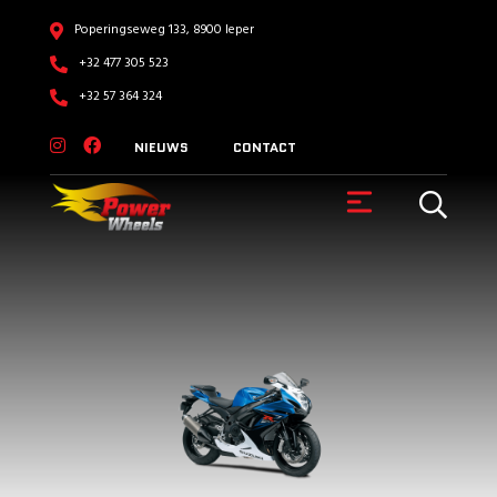
Poperingseweg 133, 8900 Ieper
+32 477 305 523
+32 57 364 324
NIEUWS
CONTACT
VOERTUIGEN