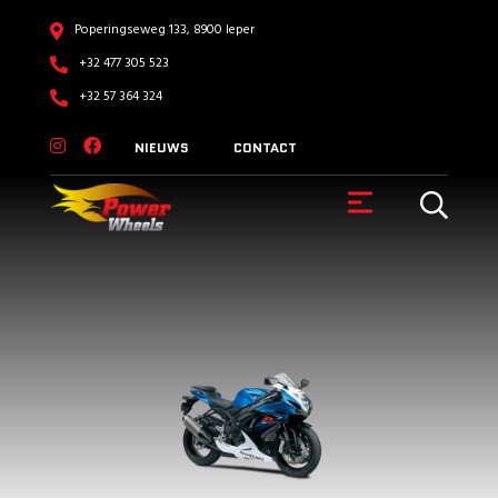
Poperingseweg 133, 8900 Ieper
+32 477 305 523
+32 57 364 324
NIEUWS
CONTACT
VOERTUIGEN