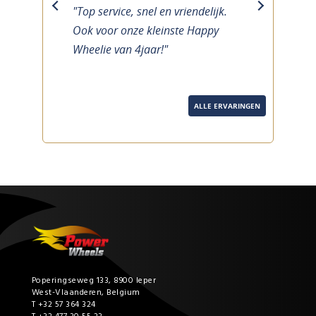
"Top service, snel en vriendelijk.
previous
next
Ook voor onze kleinste Happy
Wheelie van 4jaar!"
ALLE ERVARINGEN
Poperingseweg 133, 8900 Ieper
West-Vlaanderen, Belgium
T +32 57 364 324