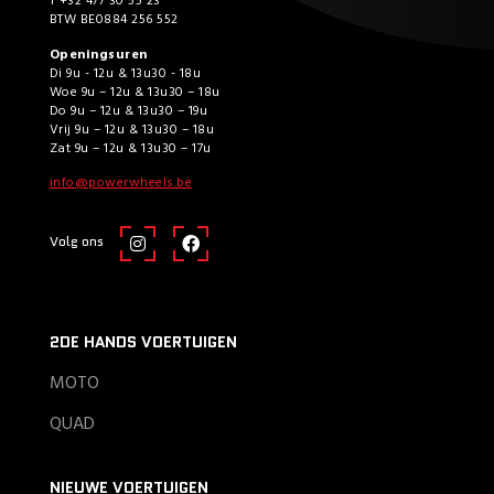
T +32 477 30 55 23
BTW BE0884 256 552
Openingsuren
Di 9u - 12u & 13u30 - 18u
Woe 9u – 12u & 13u30 – 18u
Do 9u – 12u & 13u30 – 19u
Vrij 9u – 12u & 13u30 – 18u
Zat 9u – 12u & 13u30 – 17u
info@powerwheels.be
Volg ons
2DE HANDS VOERTUIGEN
MOTO
QUAD
NIEUWE VOERTUIGEN