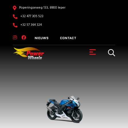
Poperingseweg 133, 8900 Ieper
+32 477 305 523
+32 57 364 324
NIEUWS
CONTACT
VOERTUIGEN