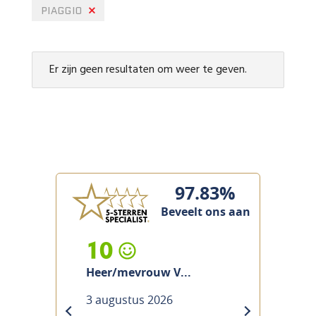
PIAGGIO
Er zijn geen resultaten om weer te geven.
97.83%
Beveelt ons aan
9
...
Heer/mevrouw N...
31 juli 2026