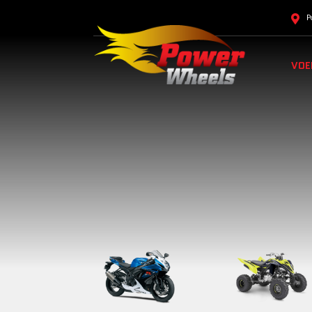
P
VOE