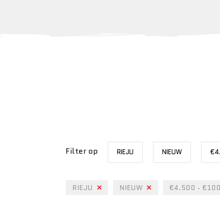
MERK
STATUS
PRIJS
Filter op
RIEJU
NIEUW
€4
RIEJU
NIEUW
€4.500 - €10