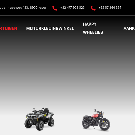
operingseweg 133, 8900 Ieper
+32 477 305 523
+32 57 364 324
HAPPY
RTUIGEN
MOTORKLEDINGWINKEL
AANK
WHEELIES
VOERTUIGEN