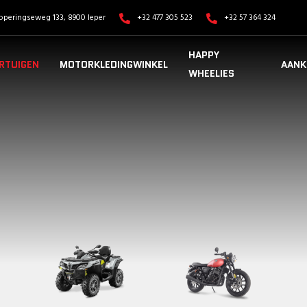
operingseweg 133, 8900 Ieper
+32 477 305 523
+32 57 364 324
HAPPY
RTUIGEN
MOTORKLEDINGWINKEL
AANK
WHEELIES
VOERTUIGEN