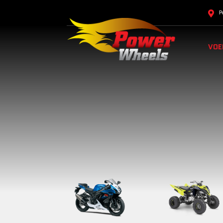
P
VOE