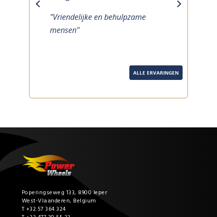
previous
next
"Vriendelijke en behulpzame
mensen"
ALLE ERVARINGEN
Poperingseweg 133, 8900 Ieper
West-Vlaanderen, Belgium
T +32 57 364 324