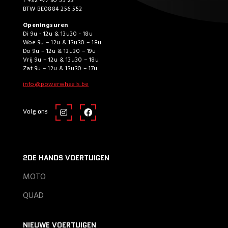
T +32 477 30 55 23
BTW BE0884 256 552
Openingsuren
Di 9u - 12u & 13u30 - 18u
Woe 9u – 12u & 13u30 – 18u
Do 9u – 12u & 13u30 – 19u
Vrij 9u – 12u & 13u30 – 18u
Zat 9u – 12u & 13u30 – 17u
info@powerwheels.be
Volg ons
2DE HANDS VOERTUIGEN
MOTO
QUAD
NIEUWE VOERTUIGEN