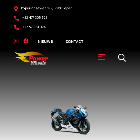
Poperingseweg 133, 8900 Ieper
+32 477 305 523
+32 57 364 324
NIEUWS
CONTACT
VOERTUIGEN