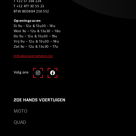
T +32 57 364 324
T +32 477 30 55 23
BTW BE0884 256 552
Openingsuren
Di 9u - 12u & 13u30 - 18u
Woe 9u – 12u & 13u30 – 18u
Do 9u – 12u & 13u30 – 19u
Vrij 9u – 12u & 13u30 – 18u
Zat 9u – 12u & 13u30 – 17u
info@powerwheels.be
Volg ons
2DE HANDS VOERTUIGEN
MOTO
QUAD