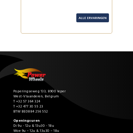
ALLE ERVARINGEN
Poperingseweg 133, 8900 Ieper
West-Vlaanderen, Belgium
T +32 57 364 324
T +32 477 30 55 23
BTW BE0884 256 552
Openingsuren
Di 9u - 12u & 13u30 - 18u
Woe 9u – 12u & 13u30 – 18u