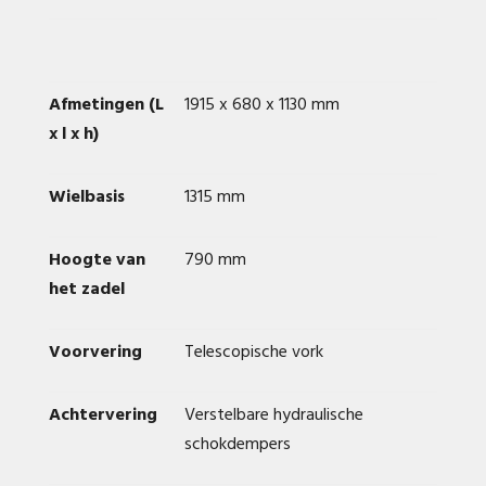
Afmetingen (L
1915 x 680 x 1130 mm
x l x h)
Wielbasis
1315 mm
Hoogte van
790 mm
het zadel
Voorvering
Telescopische vork
Achtervering
Verstelbare hydraulische
schokdempers