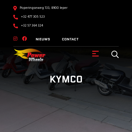
Poperingseweg 133, 8900 Ieper
+32 477 305 523
+32 57 364 324
NIEUWS
CONTACT
KYMCO