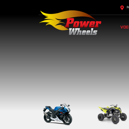
P
VOE