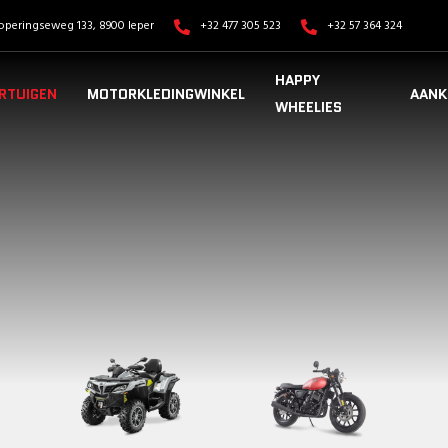
operingseweg 133, 8900 Ieper
+32 477 305 523
+32 57 364 324
HAPPY
RTUIGEN
MOTORKLEDINGWINKEL
AANK
WHEELIES
VOERTUIGEN