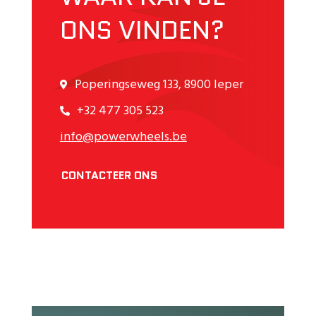
ONS VINDEN?
Poperingseweg 133, 8900 Ieper
+32 477 305 523
info@powerwheels.be
CONTACTEER ONS