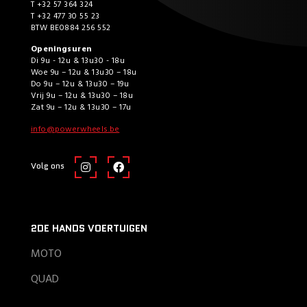
T +32 57 364 324
T +32 477 30 55 23
BTW BE0884 256 552
Openingsuren
Di 9u - 12u & 13u30 - 18u
Woe 9u – 12u & 13u30 – 18u
Do 9u – 12u & 13u30 – 19u
Vrij 9u – 12u & 13u30 – 18u
Zat 9u – 12u & 13u30 – 17u
info@powerwheels.be
Volg ons
2DE HANDS VOERTUIGEN
MOTO
QUAD