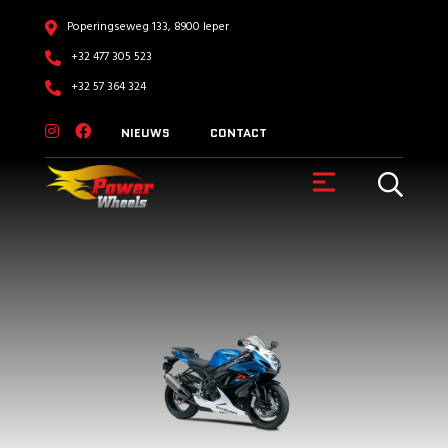
Poperingseweg 133, 8900 Ieper
+32 477 305 523
+32 57 364 324
NIEUWS
CONTACT
VOERTUIGEN