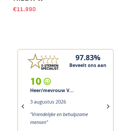
€11.990
97.83%
Beveelt ons aan
9
Heer/mevrouw N...
31 juli 2026
previous
next
"Klantvriendelijk"