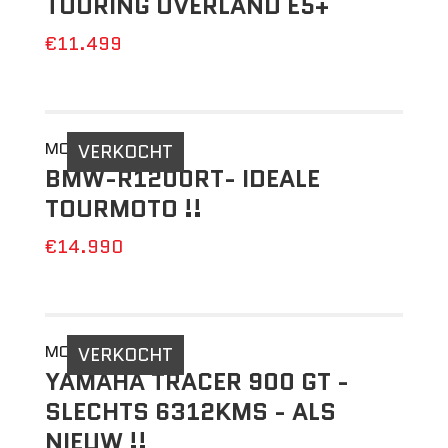
TOURING OVERLAND E5+
€11.499
MOTO 2DEHANDS
VERKOCHT
BMW-R1200RT- IDEALE
TOURMOTO !!
€14.990
MOTO 2DEHANDS
VERKOCHT
YAMAHA TRACER 900 GT -
SLECHTS 6312KMS - ALS
NIEUW !!