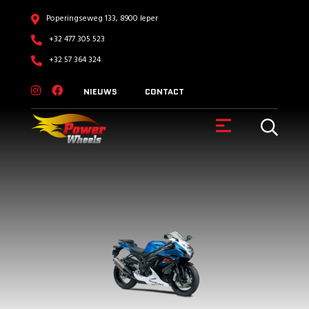
Poperingseweg 133, 8900 Ieper
+32 477 305 523
+32 57 364 324
NIEUWS
CONTACT
VOERTUIGEN