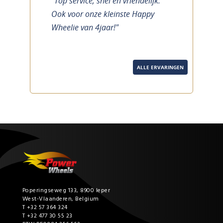
"Top service, snel en vriendelijk.
previous
next
Ook voor onze kleinste Happy
Wheelie van 4jaar!"
ALLE ERVARINGEN
Poperingseweg 133, 8900 Ieper
West-Vlaanderen, Belgium
T +32 57 364 324
T +32 477 30 55 23