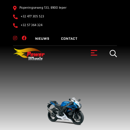
Poperingseweg 133, 8900 Ieper
+32 477 305 523
+32 57 364 324
NIEUWS
CONTACT
VOERTUIGEN