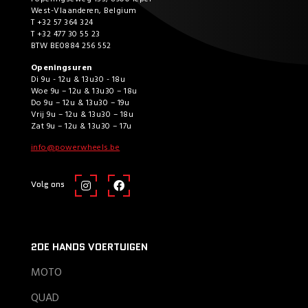
West-Vlaanderen, Belgium
T +32 57 364 324
T +32 477 30 55 23
BTW BE0884 256 552
Openingsuren
Di 9u - 12u & 13u30 - 18u
Woe 9u – 12u & 13u30 – 18u
Do 9u – 12u & 13u30 – 19u
Vrij 9u – 12u & 13u30 – 18u
Zat 9u – 12u & 13u30 – 17u
info@powerwheels.be
Volg ons
2DE HANDS VOERTUIGEN
MOTO
QUAD