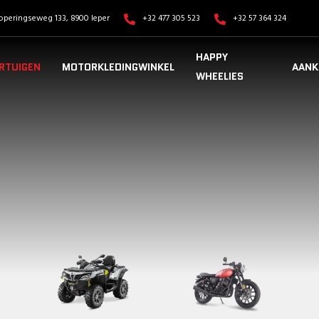
operingseweg 133, 8900 Ieper
+32 477 305 523
+32 57 364 324
HAPPY
RTUIGEN
MOTORKLEDINGWINKEL
AANK
WHEELIES
VOERTUIGEN