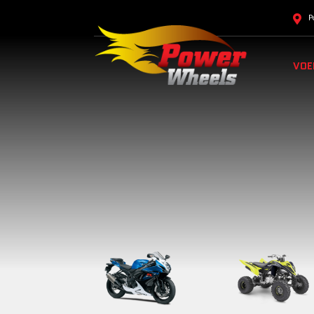
P
VOE