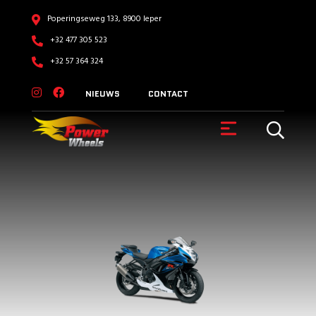
Poperingseweg 133, 8900 Ieper
+32 477 305 523
+32 57 364 324
NIEUWS
CONTACT
VOERTUIGEN