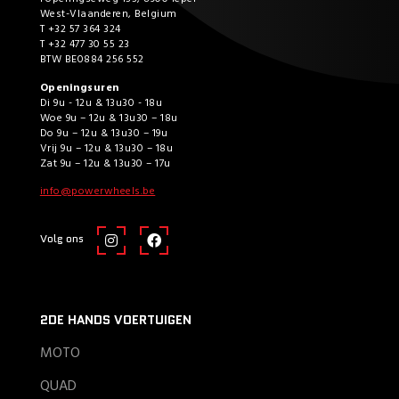
West-Vlaanderen, Belgium
T +32 57 364 324
T +32 477 30 55 23
BTW BE0884 256 552
Openingsuren
Di 9u - 12u & 13u30 - 18u
Woe 9u – 12u & 13u30 – 18u
Do 9u – 12u & 13u30 – 19u
Vrij 9u – 12u & 13u30 – 18u
Zat 9u – 12u & 13u30 – 17u
info@powerwheels.be
Volg ons
2DE HANDS VOERTUIGEN
MOTO
QUAD