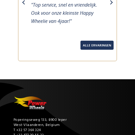
"Top service, snel en vriendelijk.
previous
next
Ook voor onze kleinste Happy
Wheelie van 4jaar!"
ALLE ERVARINGEN
Poperingseweg 133, 8900 Ieper
West-Vlaanderen, Belgium
T +32 57 364 324