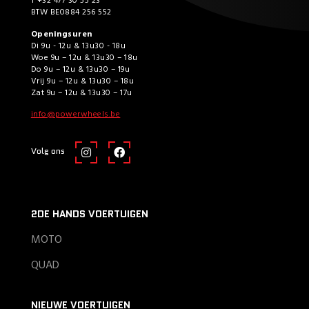
T +32 477 30 55 23
BTW BE0884 256 552
Openingsuren
Di 9u - 12u & 13u30 - 18u
Woe 9u – 12u & 13u30 – 18u
Do 9u – 12u & 13u30 – 19u
Vrij 9u – 12u & 13u30 – 18u
Zat 9u – 12u & 13u30 – 17u
info@powerwheels.be
Volg ons
2DE HANDS VOERTUIGEN
MOTO
QUAD
NIEUWE VOERTUIGEN