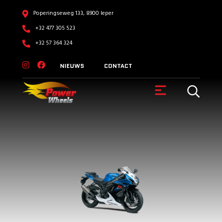
Poperingseweg 133, 8900 Ieper
+32 477 305 523
+32 57 364 324
NIEUWS
CONTACT
VOERTUIGEN