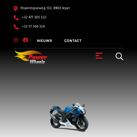
Poperingseweg 133, 8900 Ieper
+32 477 305 523
+32 57 364 324
NIEUWS
CONTACT
VOERTUIGEN