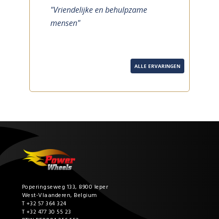
previous
next
"Vriendelijke en behulpzame
mensen"
ALLE ERVARINGEN
Poperingseweg 133, 8900 Ieper
West-Vlaanderen, Belgium
T +32 57 364 324
T +32 477 30 55 23