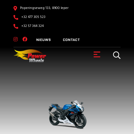
Poperingseweg 133, 8900 Ieper
+32 477 305 523
+32 57 364 324
NIEUWS
CONTACT
VOERTUIGEN