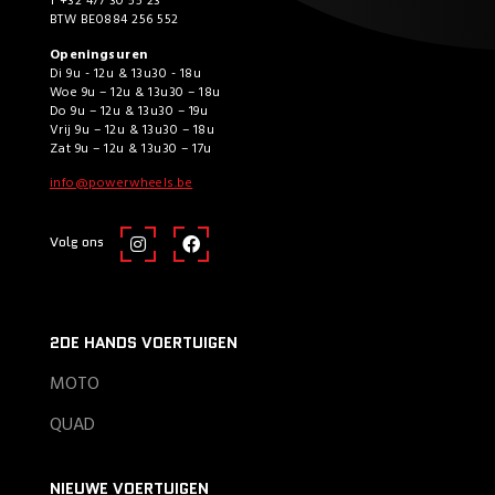
T +32 477 30 55 23
BTW BE0884 256 552
Openingsuren
Di 9u - 12u & 13u30 - 18u
Woe 9u – 12u & 13u30 – 18u
Do 9u – 12u & 13u30 – 19u
Vrij 9u – 12u & 13u30 – 18u
Zat 9u – 12u & 13u30 – 17u
info@powerwheels.be
Volg ons
2DE HANDS VOERTUIGEN
MOTO
QUAD
NIEUWE VOERTUIGEN