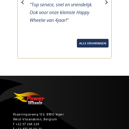
"Top service, snel en vriendelijk.
previous
next
Ook voor onze kleinste Happy
Wheelie van 4jaar!"
ALLE ERVARINGEN
Poperingseweg 133, 8900 Ieper
West-Vlaanderen, Belgium
T +32 57 364 324