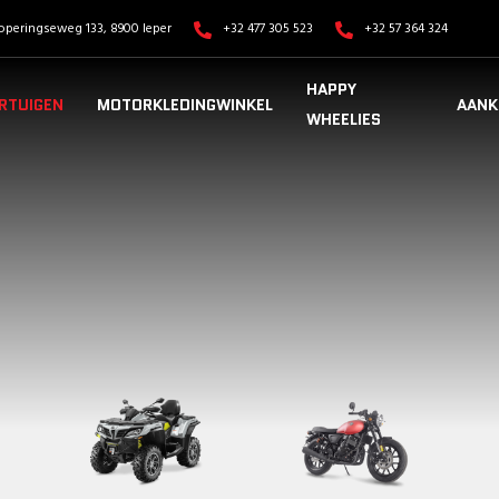
operingseweg 133, 8900 Ieper
+32 477 305 523
+32 57 364 324
HAPPY
RTUIGEN
MOTORKLEDINGWINKEL
AANK
WHEELIES
VOERTUIGEN