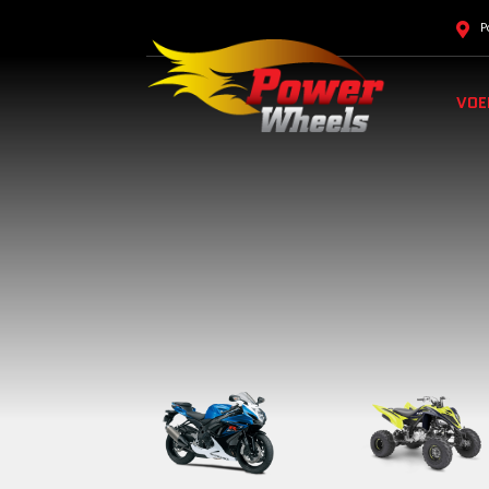
P
VOE