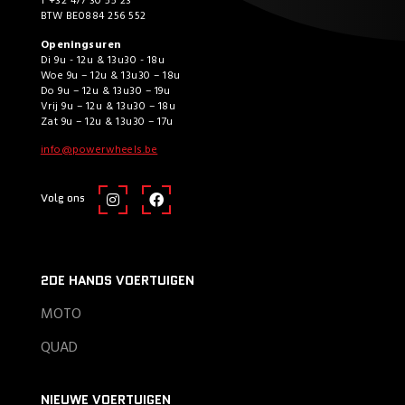
T +32 477 30 55 23
BTW BE0884 256 552
Openingsuren
Di 9u - 12u & 13u30 - 18u
Woe 9u – 12u & 13u30 – 18u
Do 9u – 12u & 13u30 – 19u
Vrij 9u – 12u & 13u30 – 18u
Zat 9u – 12u & 13u30 – 17u
info@powerwheels.be
Volg ons
2DE HANDS VOERTUIGEN
MOTO
QUAD
NIEUWE VOERTUIGEN