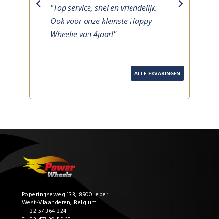
"Top service, snel en vriendelijk.
previous
next
Ook voor onze kleinste Happy
Wheelie van 4jaar!"
ALLE ERVARINGEN
Poperingseweg 133, 8900 Ieper
West-Vlaanderen, Belgium
T +32 57 364 324