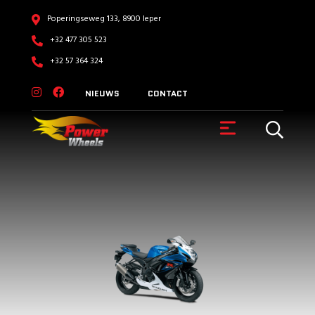
Poperingseweg 133, 8900 Ieper
+32 477 305 523
+32 57 364 324
NIEUWS
CONTACT
VOERTUIGEN