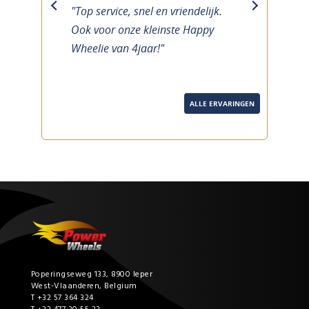
"Top service, snel en vriendelijk.
previous
next
Ook voor onze kleinste Happy
Wheelie van 4jaar!"
ALLE ERVARINGEN
Poperingseweg 133, 8900 Ieper
West-Vlaanderen, Belgium
T +32 57 364 324