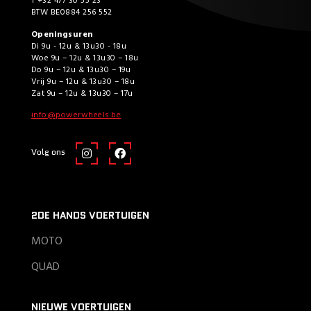
T +32 477 30 55 23
BTW BE0884 256 552
Openingsuren
Di 9u - 12u & 13u30 - 18u
Woe 9u – 12u & 13u30 – 18u
Do 9u – 12u & 13u30 – 19u
Vrij 9u – 12u & 13u30 – 18u
Zat 9u – 12u & 13u30 – 17u
info@powerwheels.be
Volg ons
2DE HANDS VOERTUIGEN
MOTO
QUAD
NIEUWE VOERTUIGEN