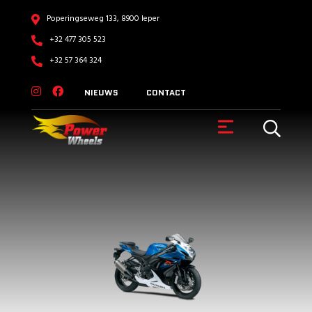
Poperingseweg 133, 8900 Ieper
+32 477 305 523
+32 57 364 324
NIEUWS
CONTACT
VOERTUIGEN