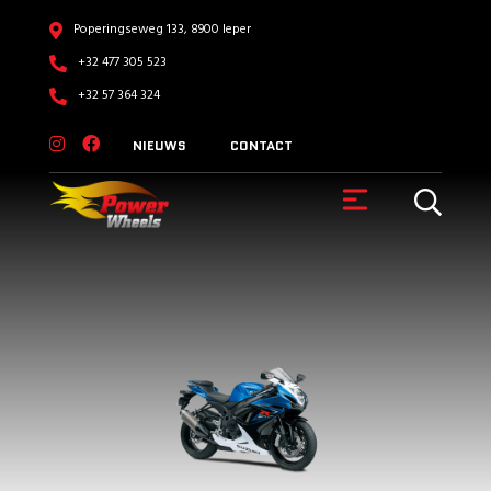
Poperingseweg 133, 8900 Ieper
+32 477 305 523
+32 57 364 324
NIEUWS
CONTACT
VOERTUIGEN