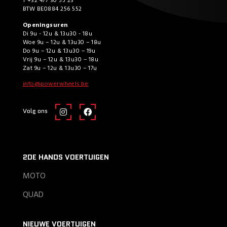
T +32 477 30 55 23
BTW BE0884 256 552
Openingsuren
Di 9u - 12u & 13u30 - 18u
Woe 9u – 12u & 13u30 – 18u
Do 9u – 12u & 13u30 – 19u
Vrij 9u – 12u & 13u30 – 18u
Zat 9u – 12u & 13u30 – 17u
info@powerwheels.be
Volg ons
2DE HANDS VOERTUIGEN
MOTO
QUAD
NIEUWE VOERTUIGEN