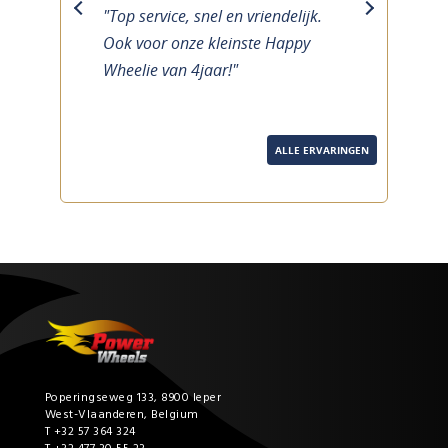
"Top service, snel en vriendelijk.
previous
next
Ook voor onze kleinste Happy
Wheelie van 4jaar!"
ALLE ERVARINGEN
Poperingseweg 133, 8900 Ieper
West-Vlaanderen, Belgium
T +32 57 364 324