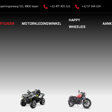
operingseweg 133, 8900 Ieper
+32 477 305 523
+32 57 364 324
HAPPY
RTUIGEN
MOTORKLEDINGWINKEL
AANK
WHEELIES
VOERTUIGEN