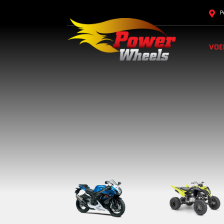
P
VOE