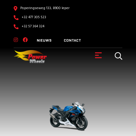
Poperingseweg 133, 8900 Ieper
+32 477 305 523
+32 57 364 324
NIEUWS
CONTACT
VOERTUIGEN