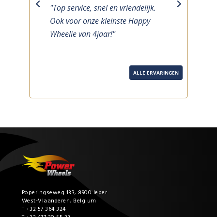
"Top service, snel en vriendelijk.
previous
next
Ook voor onze kleinste Happy
Wheelie van 4jaar!"
ALLE ERVARINGEN
Poperingseweg 133, 8900 Ieper
West-Vlaanderen, Belgium
T +32 57 364 324