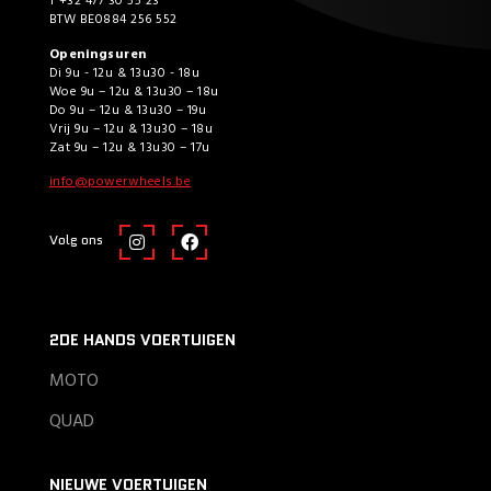
T +32 477 30 55 23
BTW BE0884 256 552
Openingsuren
Di 9u - 12u & 13u30 - 18u
Woe 9u – 12u & 13u30 – 18u
Do 9u – 12u & 13u30 – 19u
Vrij 9u – 12u & 13u30 – 18u
Zat 9u – 12u & 13u30 – 17u
info@powerwheels.be
Volg ons
2DE HANDS VOERTUIGEN
MOTO
QUAD
NIEUWE VOERTUIGEN