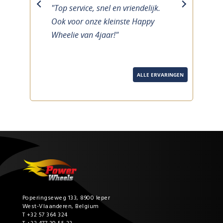
"Top service, snel en vriendelijk.
previous
next
Ook voor onze kleinste Happy
Wheelie van 4jaar!"
ALLE ERVARINGEN
Poperingseweg 133, 8900 Ieper
West-Vlaanderen, Belgium
T +32 57 364 324