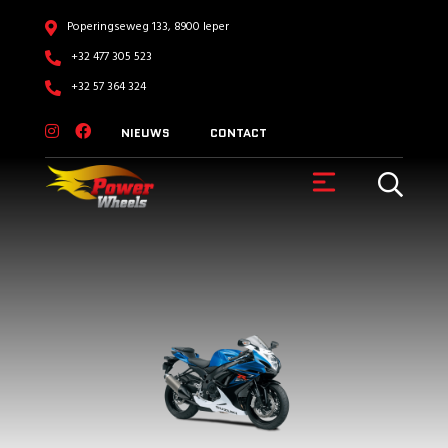
Poperingseweg 133, 8900 Ieper
+32 477 305 523
+32 57 364 324
NIEUWS
CONTACT
VOERTUIGEN