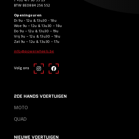
T +32 477 30 55 23
BTW BE0884 256 552
Openingsuren
Di 9u - 12u & 13u30 - 18u
Woe 9u – 12u & 13u30 – 18u
Do 9u – 12u & 13u30 – 19u
Vrij 9u – 12u & 13u30 – 18u
Zat 9u – 12u & 13u30 – 17u
info@powerwheels.be
Volg ons
2DE HANDS VOERTUIGEN
MOTO
QUAD
NIEUWE VOERTUIGEN