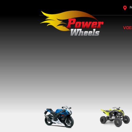
P
VOE