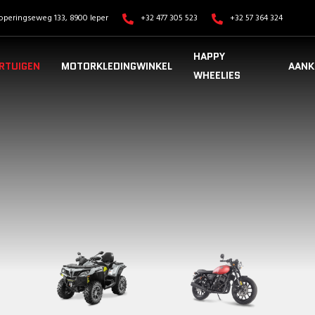
operingseweg 133, 8900 Ieper
+32 477 305 523
+32 57 364 324
HAPPY
RTUIGEN
MOTORKLEDINGWINKEL
AANK
WHEELIES
VOERTUIGEN