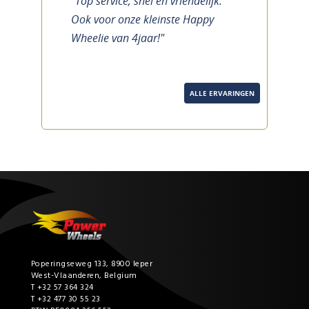
"Top service, snel en vriendelijk.
previous
next
Ook voor onze kleinste Happy
Wheelie van 4jaar!"
ALLE ERVARINGEN
Poperingseweg 133, 8900 Ieper
West-Vlaanderen, Belgium
T +32 57 364 324
T +32 477 30 55 23