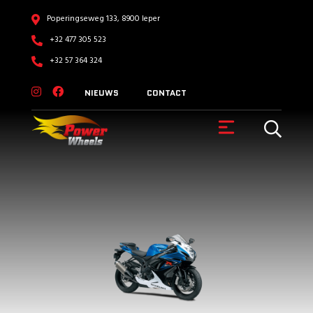
Poperingseweg 133, 8900 Ieper
+32 477 305 523
+32 57 364 324
NIEUWS
CONTACT
VOERTUIGEN