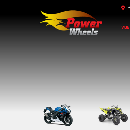
P
VOE