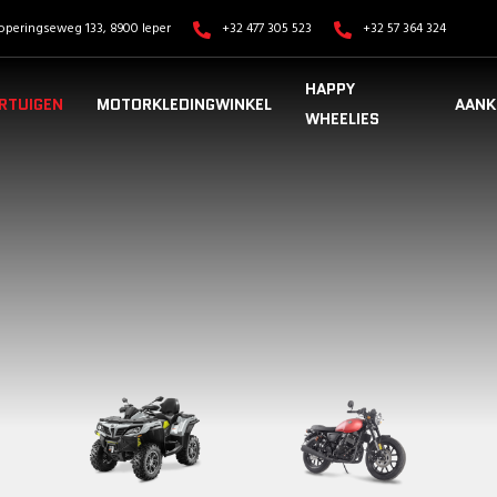
operingseweg 133, 8900 Ieper
+32 477 305 523
+32 57 364 324
HAPPY
RTUIGEN
MOTORKLEDINGWINKEL
AANK
WHEELIES
VOERTUIGEN