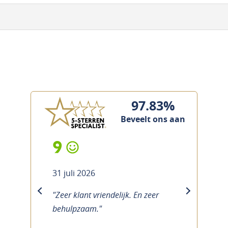
97.83%
Beveelt ons aan
9
31 juli 2026
"Zeer klant vriendelijk. En zeer
previous
next
behulpzaam."