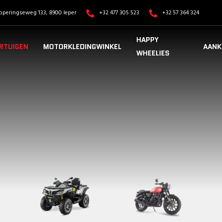
operingseweg 133, 8900 Ieper
+32 477 305 523
+32 57 364 324
HAPPY
RTUIGEN
MOTORKLEDINGWINKEL
AANK
WHEELIES
VOERTUIGEN