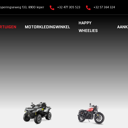
operingseweg 133, 8900 Ieper
+32 477 305 523
+32 57 364 324
HAPPY
RTUIGEN
MOTORKLEDINGWINKEL
AANK
WHEELIES
VOERTUIGEN