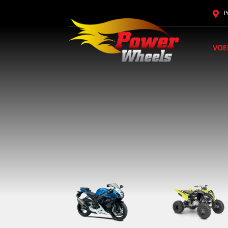
P
VOE