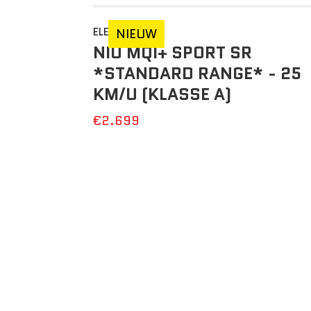
ELEKTRISCH
NIEUW
NIU MQI+ SPORT SR
*STANDARD RANGE* - 25
KM/U (KLASSE A)
€2.699