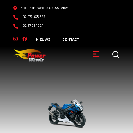
Poperingseweg 133, 8900 Ieper
+32 477 305 523
+32 57 364 324
NIEUWS
CONTACT
VOERTUIGEN