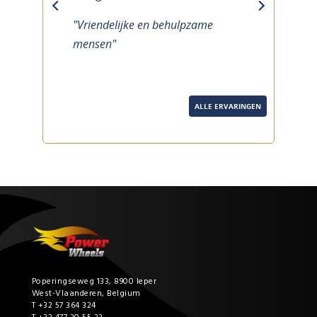
previous
next
"Vriendelijke en behulpzame
mensen"
ALLE ERVARINGEN
Poperingseweg 133, 8900 Ieper
West-Vlaanderen, Belgium
T +32 57 364 324