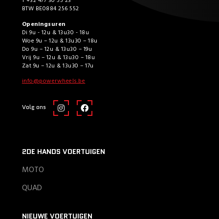
T +32 477 30 55 23
BTW BE0884 256 552
Openingsuren
Di 9u - 12u & 13u30 - 18u
Woe 9u – 12u & 13u30 – 18u
Do 9u – 12u & 13u30 – 19u
Vrij 9u – 12u & 13u30 – 18u
Zat 9u – 12u & 13u30 – 17u
info@powerwheels.be
Volg ons
2DE HANDS VOERTUIGEN
MOTO
QUAD
NIEUWE VOERTUIGEN