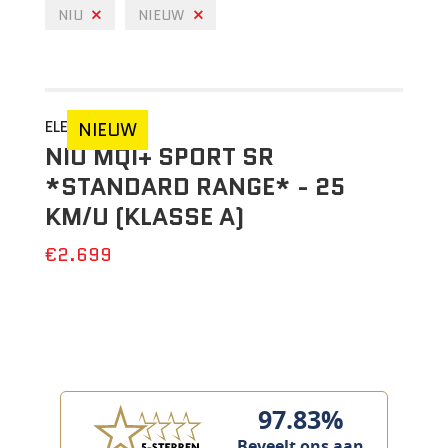
NIU
NIEUW
ELEKTRISCH
NIEUW
NIU MQI+ SPORT SR
*STANDARD RANGE* - 25
KM/U (KLASSE A)
€2.699
97.83%
Beveelt ons aan