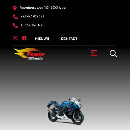
Poperingseweg 133, 8900 Ieper
+32 477 305 523
+32 57 364 324
NIEUWS
CONTACT
VOERTUIGEN