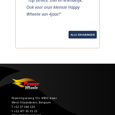
"Top service, snel en vriendelijk.
previous
next
Ook voor onze kleinste Happy
Wheelie van 4jaar!"
ALLE ERVARINGEN
Poperingseweg 133, 8900 Ieper
West-Vlaanderen, Belgium
T +32 57 364 324
T +32 477 30 55 23