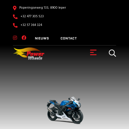
Poperingseweg 133, 8900 Ieper
+32 477 305 523
+32 57 364 324
NIEUWS
CONTACT
VOERTUIGEN