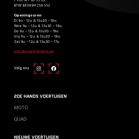
T +32 477 30 55 23
BTW BE0884 256 552
Openingsuren
Di 9u - 12u & 13u30 - 18u
Woe 9u – 12u & 13u30 – 18u
Do 9u – 12u & 13u30 – 19u
Vrij 9u – 12u & 13u30 – 18u
Zat 9u – 12u & 13u30 – 17u
info@powerwheels.be
Volg ons
2DE HANDS VOERTUIGEN
MOTO
QUAD
NIEUWE VOERTUIGEN