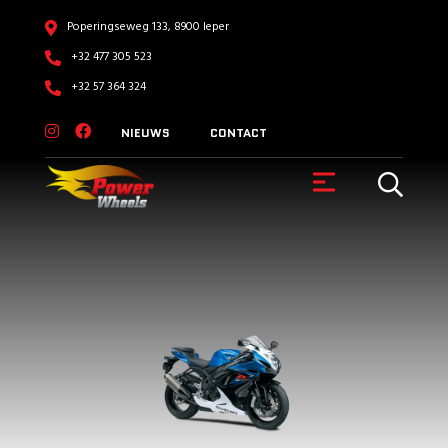
Poperingseweg 133, 8900 Ieper
+32 477 305 523
+32 57 364 324
NIEUWS
CONTACT
VOERTUIGEN