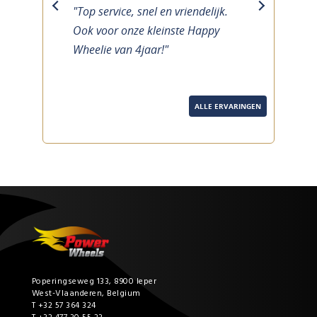
"Top service, snel en vriendelijk.
previous
next
Ook voor onze kleinste Happy
Wheelie van 4jaar!"
ALLE ERVARINGEN
Poperingseweg 133, 8900 Ieper
West-Vlaanderen, Belgium
T +32 57 364 324