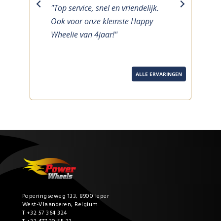
"Top service, snel en vriendelijk.
previous
next
Ook voor onze kleinste Happy
Wheelie van 4jaar!"
ALLE ERVARINGEN
Poperingseweg 133, 8900 Ieper
West-Vlaanderen, Belgium
T +32 57 364 324