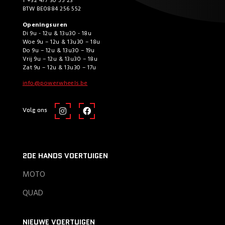
T +32 477 30 55 23
BTW BE0884 256 552
Openingsuren
Di 9u - 12u & 13u30 - 18u
Woe 9u – 12u & 13u30 – 18u
Do 9u – 12u & 13u30 – 19u
Vrij 9u – 12u & 13u30 – 18u
Zat 9u – 12u & 13u30 – 17u
info@powerwheels.be
Volg ons
2DE HANDS VOERTUIGEN
MOTO
QUAD
NIEUWE VOERTUIGEN