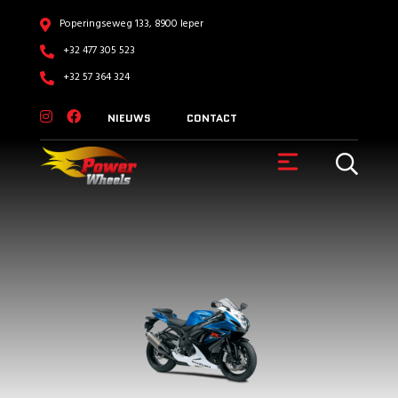
Poperingseweg 133, 8900 Ieper
+32 477 305 523
+32 57 364 324
NIEUWS
CONTACT
VOERTUIGEN