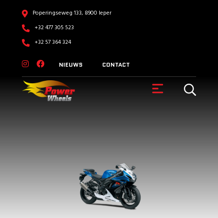
Poperingseweg 133, 8900 Ieper
+32 477 305 523
+32 57 364 324
NIEUWS
CONTACT
VOERTUIGEN