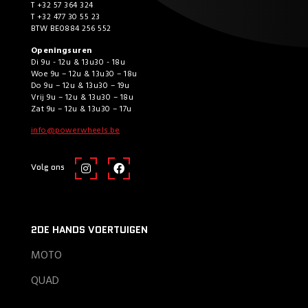
T +32 57 364 324
T +32 477 30 55 23
BTW BE0884 256 552
Openingsuren
Di 9u - 12u & 13u30 - 18u
Woe 9u – 12u & 13u30 – 18u
Do 9u – 12u & 13u30 – 19u
Vrij 9u – 12u & 13u30 – 18u
Zat 9u – 12u & 13u30 – 17u
info@powerwheels.be
Volg ons
2DE HANDS VOERTUIGEN
MOTO
QUAD