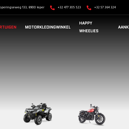
operingseweg 133, 8900 Ieper
+32 477 305 523
+32 57 364 324
HAPPY
RTUIGEN
MOTORKLEDINGWINKEL
AANK
WHEELIES
VOERTUIGEN