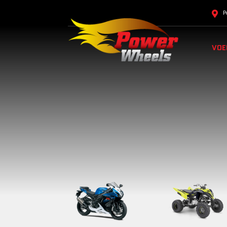
P
VOE