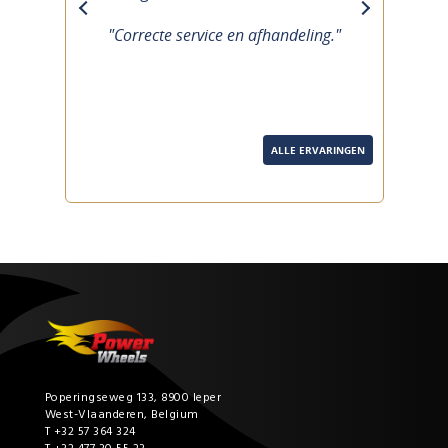
previous
next
"Correcte service en afhandeling."
ALLE ERVARINGEN
Poperingseweg 133, 8900 Ieper
West-Vlaanderen, Belgium
T +32 57 364 324