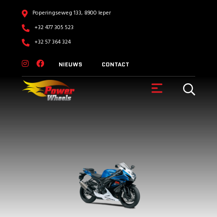
Poperingseweg 133, 8900 Ieper
+32 477 305 523
+32 57 364 324
NIEUWS
CONTACT
VOERTUIGEN