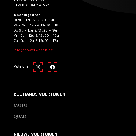
T +32 477 30 55 23
BTW BE0884 256 552
Openingsuren
Di 9u - 12u & 13u30 - 18u
Woe 9u – 12u & 13u30 – 18u
Do 9u – 12u & 13u30 – 19u
Vrij 9u – 12u & 13u30 – 18u
Zat 9u – 12u & 13u30 – 17u
info@powerwheels.be
Volg ons
2DE HANDS VOERTUIGEN
MOTO
QUAD
NIEUWE VOERTUIGEN