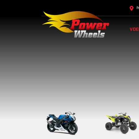
P
VOE