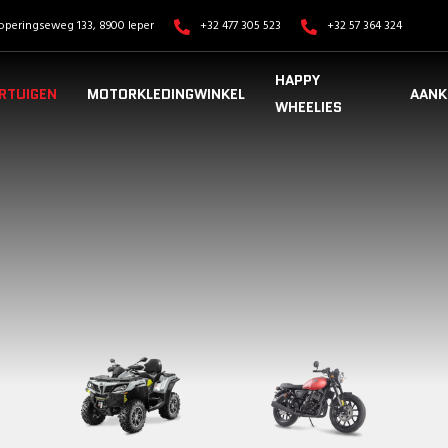
operingseweg 133, 8900 Ieper
+32 477 305 523
+32 57 364 324
HAPPY
RTUIGEN
MOTORKLEDINGWINKEL
AANK
WHEELIES
VOERTUIGEN