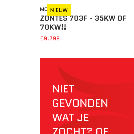
MOTO
NIEUW
ZONTES 703F - 35KW OF
70KW!!
€9.799
NIET
GEVONDEN
WAT JE
ZOCHT? OF