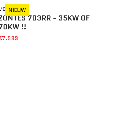
MOTO
NIEUW
ZONTES 703RR - 35KW OF
70KW !!
€7.999